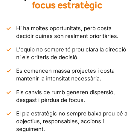
rumb per construir avantatge
focus estratègic
competitiu
«Millorar els
resultats
avui,
construir l'
avantatge competitiu
per al demà»
Hi ha moltes oportunitats, però costa
decidir quines són realment prioritàries.
L'equip no sempre té prou clara la direcció
ni els criteris de decisió.
Es comencen massa projectes i costa
mantenir la intensitat necessària.
Els canvis de rumb generen dispersió,
desgast i pèrdua de focus.
El pla estratègic no sempre baixa prou bé a
objectius, responsables, accions i
seguiment.