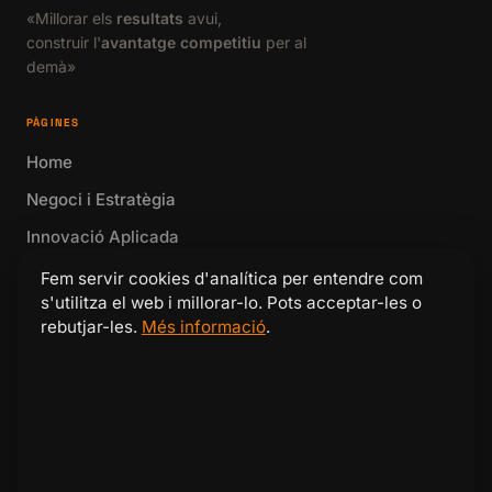
«Millorar els
resultats
avui,
construir l'
avantatge competitiu
per al
demà»
PÀGINES
Home
Negoci i Estratègia
Innovació Aplicada
Intel·ligència Artificial
Fem servir cookies d'analítica per entendre com
s'utilitza el web i millorar-lo. Pots acceptar-les o
Jordi Puigdellívol
rebutjar-les.
Més informació
.
CONTACTE
Parlem