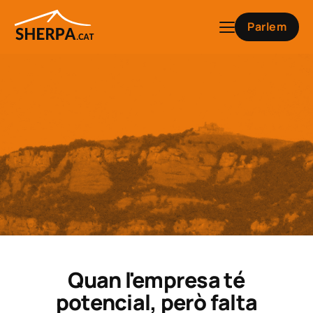
Parlem
ESTRATÈGIA I CREIXEMENT
Quan l'empresa té
T'ajudo a ordenar el creixement,
prioritzar oportunitats i definir el
potencial, però falta